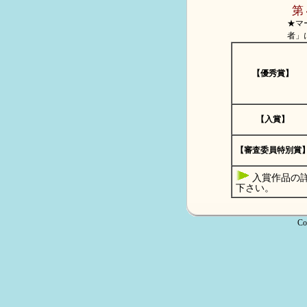
第
★マ
者」
【優秀賞】
【入賞】
【審査委員特別賞
入賞作品の
下さい。
Co