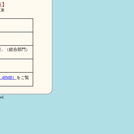
点】
工業
間」（総合部門）
）
48MB）
をご覧
ed.