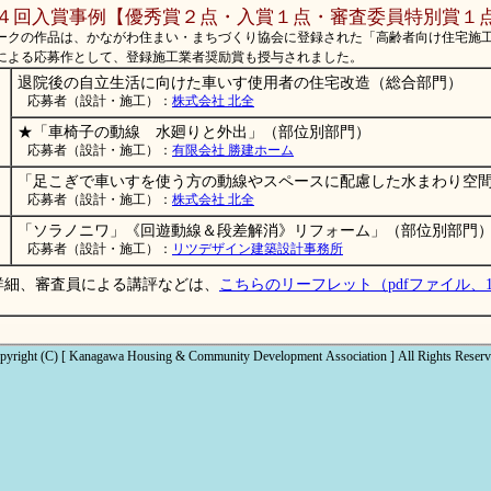
４回入賞事例【優秀賞２点・入賞１点・審査委員特別賞１
ークの作品は、かながわ住まい・まちづくり協会に登録された「高齢者向け住宅施
による応募作として、登録施工業者奨励賞も授与されました。
退院後の自立生活に向けた車いす使用者の住宅改造（総合部門）
応募者（設計・施工）：
株式会社 北全
★「車椅子の動線 水廻りと外出」（部位別部門）
応募者（設計・施工）：
有限会社 勝建ホーム
「足こぎで車いすを使う方の動線やスペースに配慮した水まわり空
応募者（設計・施工）：
株式会社 北全
「ソラノニワ」《回遊動線＆段差解消》リフォーム」（部位別部門
】
応募者（設計・施工）：
リツデザイン建築設計事務所
詳細、審査員による講評などは、
こちらのリーフレット（pdfファイル、1.
pyright (C) [ Kanagawa Housing & Community Development Association ] All Rights Reserv