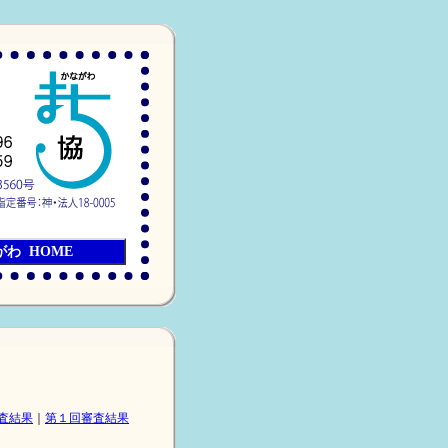
わ HOME
査結果
｜
第１回審査結果