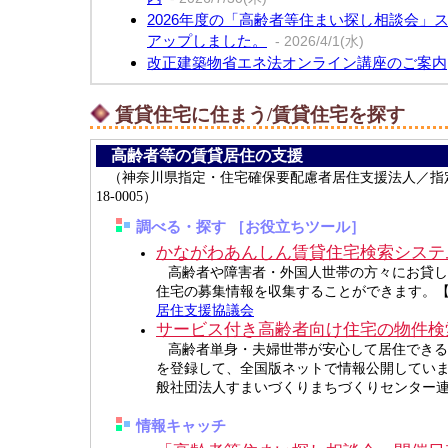
2026年度の「高齢者等住まい探し相談会」
アップしました。
- 2026/4/1(水)
改正建築物省エネ法オンライン講座のご案内
- 2024/11/18(月)
被災住宅建築士相談員スキルアップ講習会 
賃貸住宅に住まう/賃貸住宅を探す
信
- 2024/5/2(木)
まち協の新たな居住支援サービスがスタート
高齢者等の賃貸居住の支援
ご利用ください。 まち協の「家財整理サー
（神奈川県指定・住宅確保要配慮者居住支援法人／指
ス」
- 2023/4/3(月)
18-0005）
「神奈川県耐震ウェブセミナー」のご案内
調べる・探す ［お役立ちツール］
- 2022/5/10(火)
かながわあんしん賃貸住宅検索システ
セーフティネット住宅の登録基準が緩和され
高齢者や障害者・外国人世帯の方々にお貸し
た。
- 2021/4/16(金)
住宅
の募集情報を収集することができます。
［まち協］リフォーム事業者様に対するアン
居住支援協議会
概要
- 2021/1/26(火)
サービス付き高齢者向け住宅の物件検
まち協が「住宅確保要配慮者居住支援法人」
高齢者単身・夫婦世帯が安心して居住できる
した。
- 2019/3/19(火)
を登録して、全国版ネットで情報公開してい
住教育冊子（pdf版）をアップしました。
- 
般社団法人すまいづくりまちづくりセンター
情報キャッチ