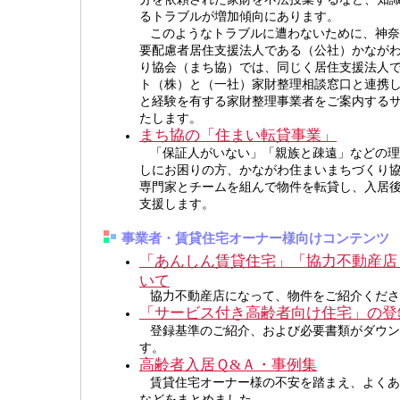
るトラブルが増加傾向にあります。
このようなトラブルに遭わないために、神奈
要配慮者居住支援法人である（公社）かなが
り協会（まち協）では、同じく居住支援法人
ト（株）と（一社）家財整理相談窓口と連携
と経験を有する家財整理事業者をご案内する
たします。
まち協の「住まい転貸事業」
「保証人がいない」「親族と疎遠」などの理
しにお困りの方、かながわ住まいまちづくり
専門家とチームを組んで物件を転貸し、入居
支援します。
事業者・賃貸住宅オーナー様向けコンテンツ
「あんしん賃貸住宅」「協力不動産店
いて
協力不動産店になって、物件をご紹介くださ
「サービス付き高齢者向け住宅」の登
登録基準のご紹介、および必要書類がダウン
す。
高齢者入居Ｑ&Ａ・事例集
賃貸住宅オーナー様の不安を踏まえ、よくあ
などをまとめました。