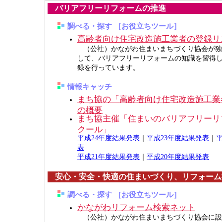
バリアフリーリフォームの推進
調べる・探す ［お役立ちツール］
高齢者向け住宅改造施工業者の登録リ
（公社）かながわ住まいまちづくり協会が独
して、バリアフリーリフォームの知識を習得
録を行っています。
情報キャッチ
まち協の「高齢者向け住宅改造施工業
の概要
まち協主催「住まいのバリアフリーリ
クール」
平成24年度結果発表
｜
平成23年度結果発表
｜
表
平成21年度結果発表
｜
平成20年度結果発表
安心・安全・快適の住まいづくり、リフォーム
調べる・探す ［お役立ちツール］
かながわリフォーム検索ネット
（公社）かながわ住まいまちづくり協会に設