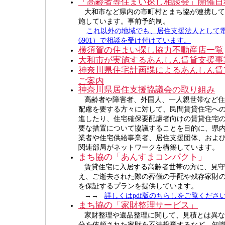
「高齢者等住まい探し相談会」開催日
大和市など県内の市町村とまち協が連携して
施しています。事前予約制。
これ以外の地域でも、居住支援法人として電話（0
6901）で相談を受け付けています。
横須賀の住まい探し協力不動産店一覧
大和市が実施するあんしん賃貸支援事
神奈川県住宅計画課によるあんしん賃
ご案内
神奈川県居住支援協議会の取り組み
高齢者や障害者、外国人、一人親世帯など住
配慮を要する方々に対して、民間賃貸住宅へ
進したり、住宅確保要配慮者向けの賃貸住宅
要な措置について協議することを目的に、県
業者や住宅供給事業者、居住支援団体、およ
関連部局がネットワークを構築しています。
まち協の「あんすまコンパクト」
賃貸住宅に入居する高齢者世帯の方に、見守
え、ご逝去された際の葬儀の手配や残存家財
を保証するプランを提供しています。
→→
詳しくはpdf版のちらしをご覧くださ
まち協の「家財整理サービス」
家財整理や遺品整理に関して、見積とは異な
分を依頼された家財を不法投棄するなど、知