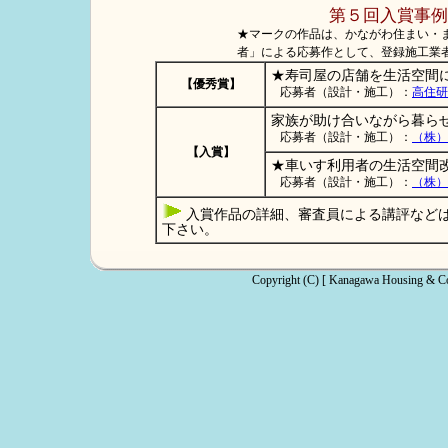
第５回入賞事例
★マークの作品は、かながわ住まい・
者」による応募作として、登録施工業
★寿司屋の店舗を生活空間
【優秀賞】
応募者（設計・施工）：
高住研
家族が助け合いながら暮ら
応募者（設計・施工）：
（株）
【入賞】
★車いす利用者の生活空間
応募者（設計・施工）：
（株）
入賞作品の詳細、審査員による講評など
下さい。
Copyright (C) [ Kanagawa Housing & Co